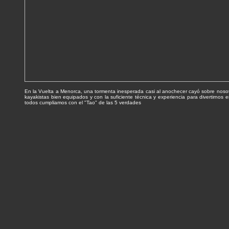
En la Vuelta a Menorca, una tormenta inesperada casi al anochecer cayó sobre nosotro
kayakistas bien equipados y con la suficiente técnica y experiencia para divertirnos 
todos cumpliamos con el "Tao" de las 5 verdades