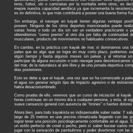
tenis, futbol, ski o caminatas por la montaña entre otros, es dec
mejore nuestra capacidad aeróbica ya que incrementa la resistencia
es en definitiva, lo que más contribuirá a poseer una buena forma fís
Sin embargo, el navegar en kayak tienen algunas ventajas posi
poseen. Ninguno de los otros deportes mencionados puede realiz
varias horas o todo un día sin ser un verdadero practicante o pr
obtendremos “como premio” al otro día por falta de continuidad de 
musculares, producto de movimientos no habituales consecutivos.
En cambio, en la práctica con kayak de mar, si dominamos una bu
paleo que es algo que se logra en muy corto plazo, podremos est
algún tiempo y hasta algunos meses sin palear, y al retomar un
participar de alguna excursión o solo navegar para desintoxicarnos 
del mar, de la naturaleza al aire libre y de una jornada deportiva com
dias posteriores.
Esto se debe a que el kayak, una vez que se ha comenzado a palear,
el agua sin generar ningún tipo de impacto agresivo o de estiramie
había desacostumbrado.
Como prueba de ello, veremos que un curso de iniciación al kayak 
horas contínuas en un mismo día a cualquier persona, y esta, al sig
suave cansancio general con ausencia de "tirones" o fuertes dolore
Ahora bien, para todo kayakista es indispensable saber nadar. Y sab
largo de 25 metros en una piscina climatizada llegando con las p
lograr tener una posición psicologicamente confortable en el agua. E
un estilo perfecto de crowl o pecho, pero sí saber bucear varios m
jugar con la sensación de zambulirnos y poder divertirnos con las o