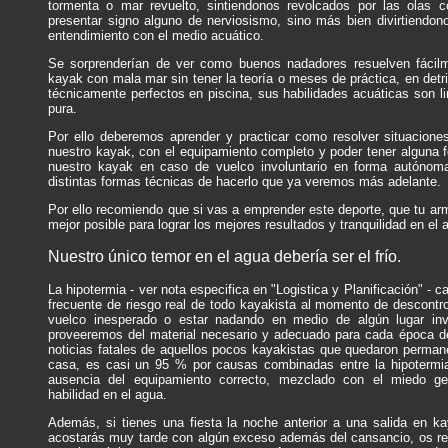
tormenta o mar revuelto, sintiendonos revolcados por las olas c
presentar signo alguno de nerviosismo, sino más bien divirtiendo
entendimiento con el medio acuático.
Se sorprenderían de ver como buenos nadadores resuelven fácilm
kayak con mala mar sin tener la teoría o meses de práctica, en detr
técnicamente perfectos en piscina, sus habilidades acuáticas son l
pura.
Por ello deberemos aprender y practicar como resolver situacione
nuestro kayak, con el equipamiento completo y poder tener alguna fo
nuestro kayak en caso de vuelco involuntario en forma autónoma,
distintas formas técnicas de hacerlo que ya veremos más adelante.
Por ello recomiendo que si vas a emprender este deporte, que tu ar
mejor posible para lograr los mejores resultados y tranquilidad en el 
Nuestro único temor en el agua debería ser el frío.
La hipotermia - ver nota especifica en "Logistica y Planificación" - c
frecuente de riesgo real de todo kayakista al momento de descontro
vuelco inesperado o estar nadando en medio de algún lugar invo
proveeremos del material necesario y adecuado para cada época de
noticias fatales de aquellos pocos kayakistas que quedaron perman
casa, es casi un 95 % por causas combinadas entre la hipotermia, 
ausencia del equipamiento correcto, mezclado con el miedo ge
habilidad en el agua.
Además, si tienes una fiesta la noche anterior a una salida en 
acostarás muy tarde con algún exceso además del cansancio, os 