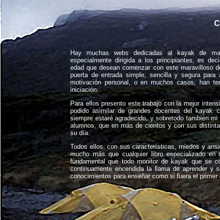
C
Hay muchas webs dedicadas al kayak de mar,
especialmente dirigida a los principiantes, es dec
edad que desean comenzar con este maravilloso d
puerta de entrada simple, sencilla y segura para
motivación personal, o en muchos casos, han ten
iniciación.
Para ellos presento este trabajo con la mejor inten
podido asimilar de grandes docentes del kayak 
siempre estaré agradecido, y sobretodo también mi 
alumnos, que en más de cientos y con sus distint
su día.
Todos ellos, con sus características, miedos y ansi
mucho más que cualquier libro especializado en 
fundamental que todo monitor de kayak que se co
continuamente encendida la llama de aprender y so
conocimientos para enseñar como si fuera el primer 