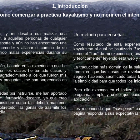
1. Introducción
omo comenzar a practicar kayakismo y no morir en el inten
 y mi desafío era realizar una
Un método para enseñar...
ir, a aquellas personas de cualquier
eporte y aún no han encontrado una
Como resultado de esta experie
 aprender y allanar el camino de su
kayakismo al cual he bautizado
“La
ido malas experiencias durante su
como el “Tao” de mi experiencia, un
y teoricamente" leyendo esta web y
sión, basado en la experiencia que he
La traducción más común de la pa
con los cuales he tomado clases y
forma en que las cosas se revela
agradecimiento a los que fueron mis
seguro, habiendo sacrificado todas l
as preguntas, me han sorprendido en
la simplicidad para que todos los ini
Para ello expongo en el índice los
edad por instruirse, me han aportado
programa simple y único que pueda
mi formación docente, ya que creo
aplicación.
nsidere como tal, deberá mantener
bretodo, las ganas de trasmitir los
Les recomiendo que
"naveguen"
pa
día.
página responda a sus expectativas