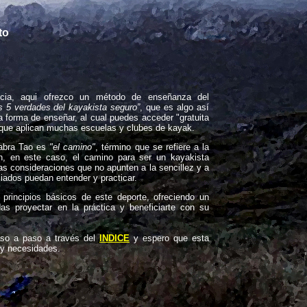
to
ncia, aqui ofrezco un método de enseñanza del
s 5 verdades del kayakista seguro”
, que es algo así
a forma de enseñar, al cual puedes acceder "gratuita
 que aplican muchas escuelas y clubes de kayak.
labra Tao es
"el camino"
, término que se refiere a la
n, en este caso, el camino para ser un kayakista
as consideraciones que no apunten a la sencillez y a
ciados puedan entender y practicar.
 principios básicos de este deporte, ofreciendo un
s proyectar en la práctica y beneficiarte con su
so a paso a través del
INDICE
y espero que esta
 y necesidades.