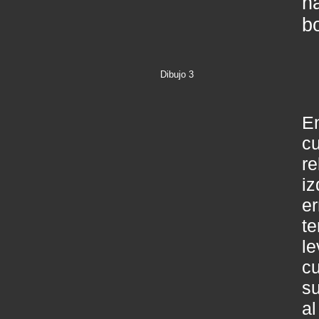
h
b
Dibujo 3
En
c
r
i
e
t
le
c
s
a