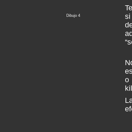
Te
si
Dibujo 4
d
a
“s
N
es
o
ki
L
ef