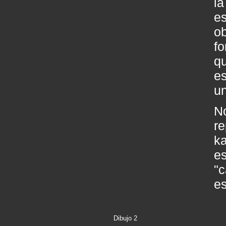
la
es
ob
f
qu
es
un
N
re
ka
es
"
es
Dibujo 2