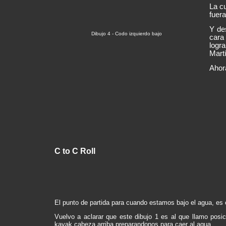
La c
fuera
Y de
Dibujo 4
-
Codo izquierdo bajo
cara
logr
Martí
Ahor
C to C Roll
El punto de partida para cuando estamos bajo el agua, es 
Vuelvo a aclarar que este dibujo 1 es al que llamo posi
kayak cabeza arriba preparandonos para caer al agua.