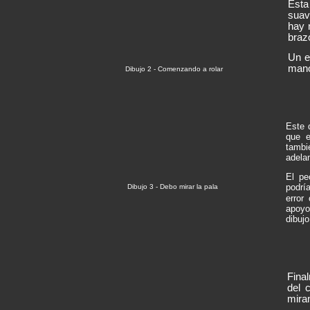
Esta
suav
hay 
braz
Un e
mano
Dibujo 2 - Comenzando a rolar
Este 
que e
tambi
adelan
El pe
podría
Dibujo 3 - Debo mirar la pala
error
apoyo
dibujo
Fina
del 
mira