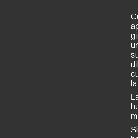
C
a
g
u
s
d
c
la
L
h
m
S