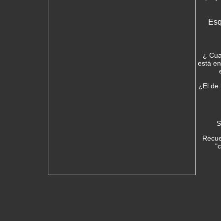
Esq
¿ Cua
está en
¿El de 
S
Recue
"