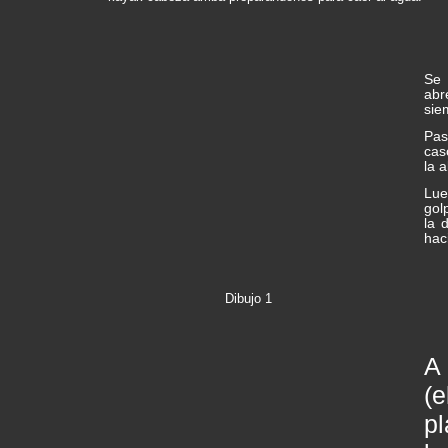
Se 
abr
sie
Pas
cas
la 
Lue
gol
la 
haci
Dibujo 1
A
(
pl