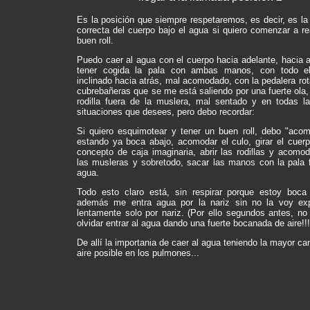
Es la posición que siempre respetaremos, es decir, es la
correcta del cuerpo bajo el agua si quiero comenzar a re
buen roll.
Puedo caer al agua con el cuerpo hacia adelante, hacia a
tener cogida la pala con ambas manos, con todo e
inclinado hacia atrás, mal acomodado, con la pedalera rot
cubrebañeras que se me está saliendo por una fuerte ola
rodilla fuera de la muslera, mal sentado y en todas l
situaciones que desees, pero debo recordar:
Si quiero esquimotear y tener un buen roll, debo "aco
estando ya boca abajo, acomodar el culo, girar el cuerp
concepto de caja imaginaria, abrir las rodillas y acomo
las musleras y sobretodo, sacar las manos con la pala f
agua.
Todo esto claro está, sin respirar porque estoy boca
además me entra agua por la nariz sin no la voy ex
lentamente solo por nariz. (Por ello segundos antes, no
olvidar entrar al agua dando una fuerte bocanada de aire!!!
De allí la importania de caer al agua teniendo la mayor ca
aire posible en los pulmones...